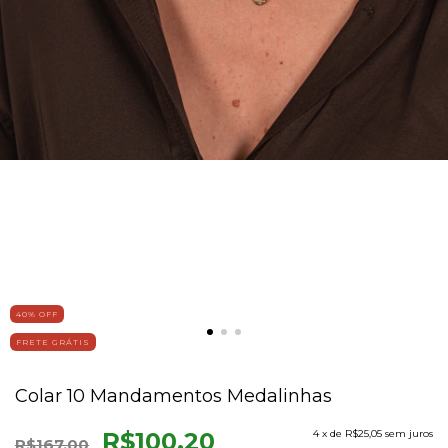
40
% OFF
FRETE GRÁTIS
Colar 10 Mandamentos Medalinhas
R$100,20
4
x de
R$25,05
sem juros
R$167,00