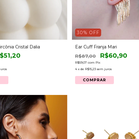
30
% OFF
rcônia Cristal Dalia
Ear Cuff Franja Mari
$51,20
R$60,90
R$87,00
R$59,07
com
Pix
juros
4
x de
R$15,23
sem juros
R
COMPRAR