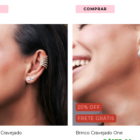
R
COMPRAR
20
% OFF
FRETE GRÁTIS
 Cravejado
Brinco Cravejado One