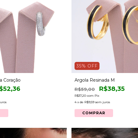
35
% OFF
a Coração
Argola Resinada M
$52,36
R$38,35
R$59,00
R$37,20
com
Pix
uros
4
x de
R$9,59
sem juros
R
COMPRAR