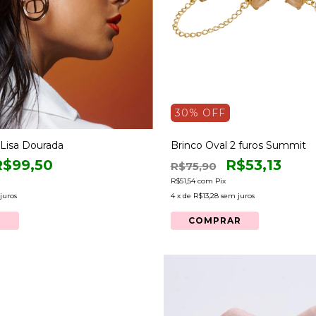
30
% OFF
 Lisa Dourada
Brinco Oval 2 furos Summit
R$99,50
R$53,13
R$75,90
R$51,54
com
Pix
juros
4
x de
R$13,28
sem juros
R
COMPRAR