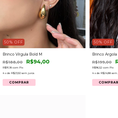
50
% OFF
50
% OFF
Brinco Vírgula Bold M
Brinco Argola
R$94,00
R$188,00
R$199,00
R$91,18
com
Pix
R$96,52
com
Pix
4
x de
R$23,50
sem juros
4
x de
R$24,88
sem 
COMPRAR
COMPRA