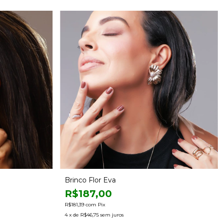
Brinco Flor Eva
R$187,00
R$181,39
com
Pix
4
x de
R$46,75
sem juros