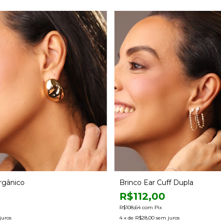
rgânico
Brinco Ear Cuff Dupla
R$112,00
R$108,64
com
Pix
juros
4
x de
R$28,00
sem juros