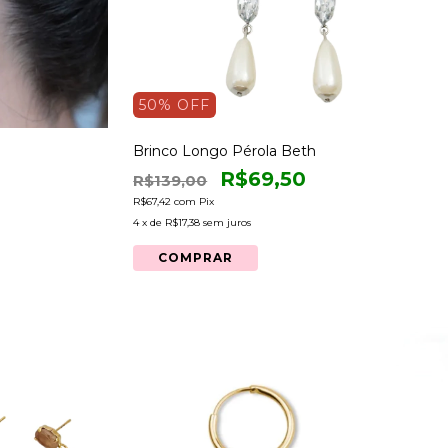
50
% OFF
Brinco Longo Pérola Beth
R$69,50
R$139,00
R$67,42
com
Pix
4
x de
R$17,38
sem juros
COMPRAR