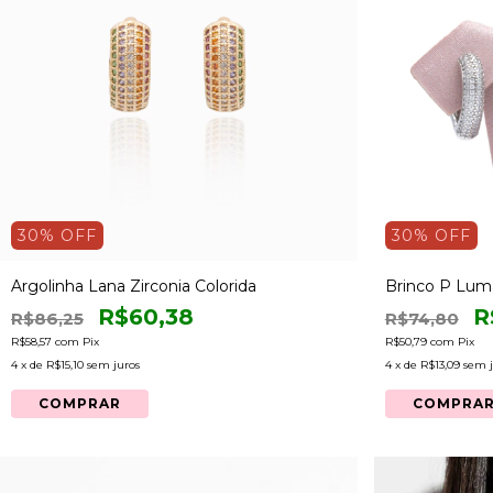
30
% OFF
30
% OFF
Argolinha Lana Zirconia Colorida
Brinco P Lum
R$60,38
R
R$86,25
R$74,80
R$58,57
com
Pix
R$50,79
com
Pix
4
x de
R$15,10
sem juros
4
x de
R$13,09
sem j
COMPRAR
COMPRA