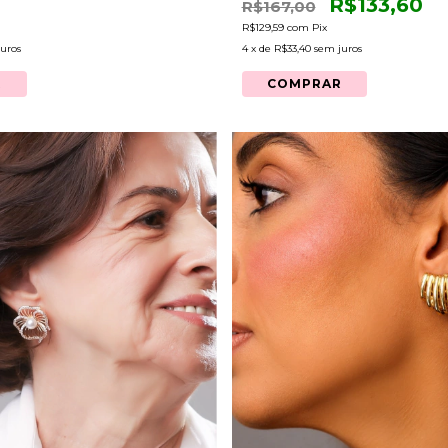
R$133,60
R$167,00
R$129,59
com
Pix
uros
4
x de
R$33,40
sem juros
R
COMPRAR