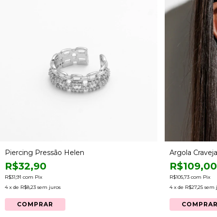
Piercing Pressão Helen
Argola Cravej
R$32,90
R$109,00
R$31,91
com
Pix
R$105,73
com
Pix
4
x de
R$8,23
sem juros
4
x de
R$27,25
sem 
COMPRAR
COMPRA