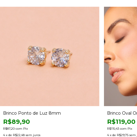
Brinco Ponto de Luz 8mm
Brinco Oval O
R$89,90
R$119,00
R$87,20
com
Pix
R$115,43
com
Pix
4
x de
R$22,48
sem juros
4
x de
R$29,75
sem 