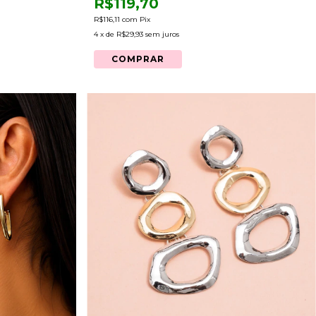
R$119,70
R$116,11
com
Pix
4
x de
R$29,93
sem juros
COMPRAR