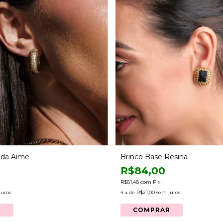
ada Aime
Brinco Base Resina
R$84,00
R$81,48
com
Pix
juros
4
x de
R$21,00
sem juros
R
COMPRAR