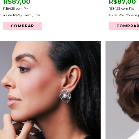
R$87,00
R$87,00
R$84,39
com
Pix
R$84,39
com
Pix
4
x de
R$21,75
sem juros
4
x de
R$21,75
sem j
COMPRAR
COMPRA