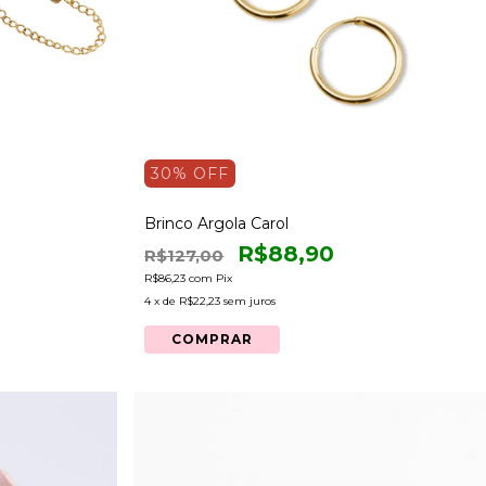
30
% OFF
Brinco Argola Carol
R$88,90
R$127,00
R$86,23
com
Pix
4
x de
R$22,23
sem juros
COMPRAR