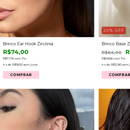
20
% OFF
Brinco Ear Hook Zircônia
Brinco Base Zi
R$74,00
R
R$64,00
R$71,78
com
Pix
R$49,66
com
Pix
4
x de
R$18,50
sem juros
4
x de
R$12,80
sem 
COMPRAR
COMPRA