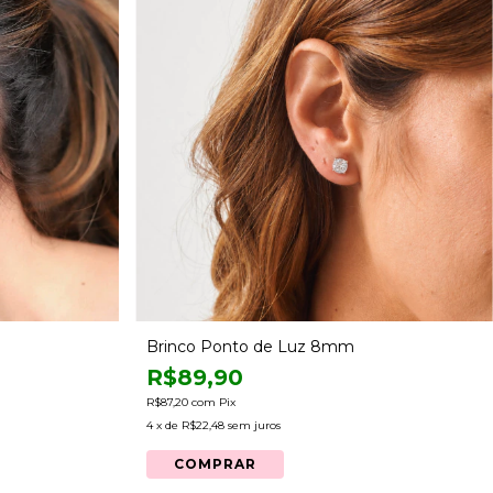
Brinco Ponto de Luz 8mm
R$89,90
R$87,20
com
Pix
4
x de
R$22,48
sem juros
COMPRAR