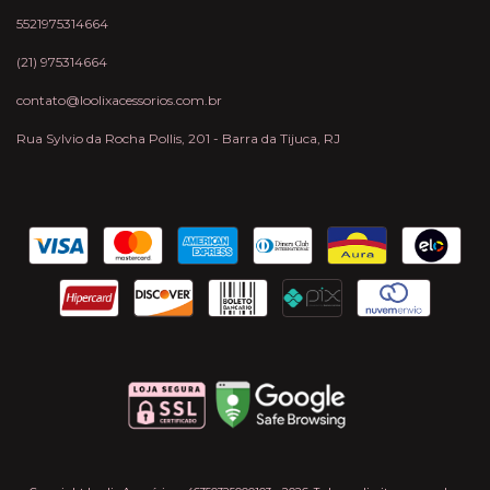
5521975314664
(21) 975314664
contato@loolixacessorios.com.br
Rua Sylvio da Rocha Pollis, 201 - Barra da Tijuca, RJ