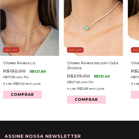
20
% OFF
40
% OFF
20
%
Choker Riviera Liz
Choker Riviera Isis com Gota
Chok
Zircônia
R$152,00
R$
R$121,60
R$219,00
R$131,40
R$117,95
com
Pix
R$17
R$127,46
com
Pix
4
x de
R$30,40
sem juros
4
x d
4
x de
R$32,85
sem juros
COMPRAR
COMPRAR
ASSINE NOSSA NEWSLETTER