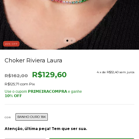
20
% OFF
Choker Riviera Laura
R$129,60
4
x de
R$32,40
sem juros
R$162,00
R$125,71
com
Pix
BANHO OURO 18K
COR
Atenção, última peça! Tem que ser sua.