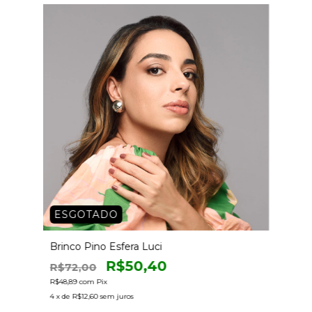
ESGOTADO
Brinco Pino Esfera Luci
R$50,40
R$72,00
R$48,89
com
Pix
4
x de
R$12,60
sem juros