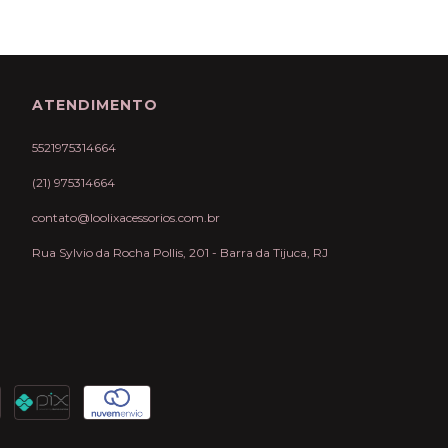
ATENDIMENTO
5521975314664
(21) 975314664
contato@loolixacessorios.com.br
Rua Sylvio da Rocha Pollis, 201 - Barra da Tijuca, RJ