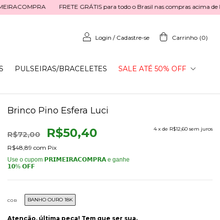
EIRACOMPRA
FRETE GRÁTIS para todo o Brasil nas compras acima de R
Login
/
Cadastre-se
Carrinho
(
0
)
S
PULSEIRAS/BRACELETES
SALE ATÉ 50% OFF
Brinco Pino Esfera Luci
R$50,40
4
x de
R$12,60
sem juros
R$72,00
R$48,89
com
Pix
BANHO OURO 18K
COR
Atenção, última peça! Tem que ser sua.