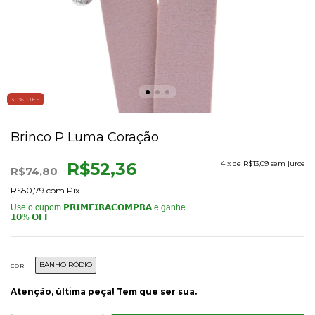
30
% OFF
Brinco P Luma Coração
R$52,36
4
x de
R$13,09
sem juros
R$74,80
R$50,79
com
Pix
BANHO RÓDIO
COR
Atenção, última peça! Tem que ser sua.