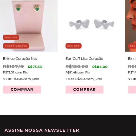
30
% OFF
FRETE GRÁTIS
30
% OFF
30
%
Brinco Coração Nat
Ear Cuff Lisa Coração
Brin
R$107,19
R$120,00
R$
R$75,33
R$84,00
R$73,07
com
Pix
R$81,48
com
Pix
R$11
4
x de
R$18,83
sem juros
4
x de
R$21,00
sem juros
4
x d
COMPRAR
COMPRAR
ASSINE NOSSA NEWSLETTER