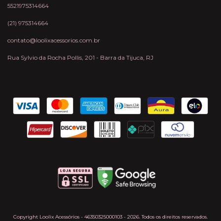
5521975314664
(21) 975314664
contato@loolixacessorios.com.br
Rua Sylvio da Rocha Pollis, 201 - Barra da Tijuca, RJ
Copyright Loolix Acessórios - 46350325000103 - 2026. Todos os direitos reservados.