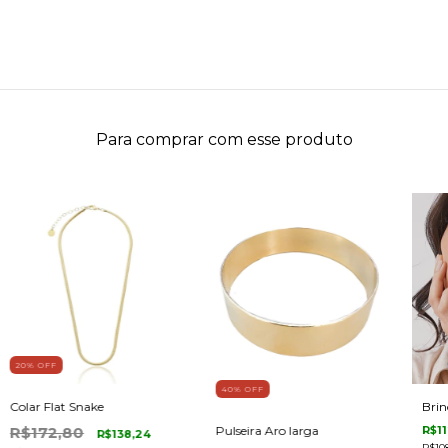
Para comprar com esse produto
20
% OFF
40
% OFF
Colar Flat Snake
Brin
R$172,80
R$11
Pulseira Aro larga
R$138,24
R$10