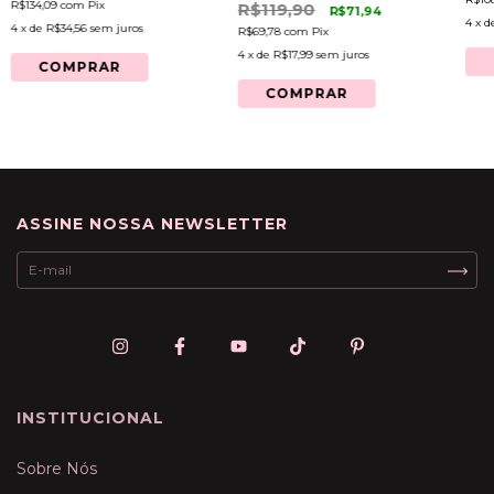
R$134,09
com
Pix
R$119,90
R$71,94
4
x d
4
x de
R$34,56
sem juros
R$69,78
com
Pix
4
x de
R$17,99
sem juros
COMPRAR
COMPRAR
ASSINE NOSSA NEWSLETTER
INSTITUCIONAL
Sobre Nós