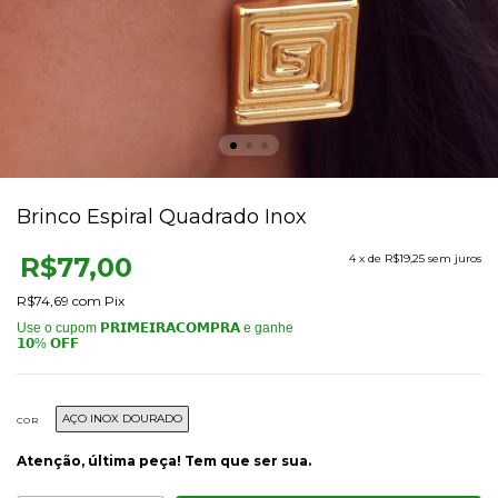
Brinco Espiral Quadrado Inox
R$77,00
4
x de
R$19,25
sem juros
R$74,69
com
Pix
AÇO INOX DOURADO
COR
Atenção, última peça! Tem que ser sua.