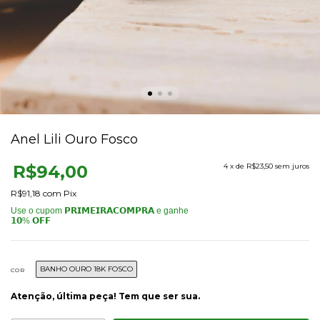
Anel Lili Ouro Fosco
R$94,00
4
x de
R$23,50
sem juros
R$91,18
com
Pix
BANHO OURO 18K FOSCO
COR
Atenção, última peça! Tem que ser sua.