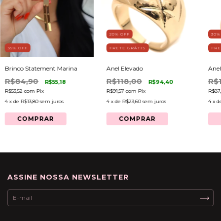
20
% OFF
30
%
35
% OFF
FRETE GRÁTIS
FRE
Brinco Statement Marina
Anel Elevado
Anel
R$84,90
R$118,00
R$
R$55,18
R$94,40
R$53,52
com
Pix
R$91,57
com
Pix
R$87
4
x de
R$13,80
sem juros
4
x de
R$23,60
sem juros
4
x d
COMPRAR
COMPRAR
ASSINE NOSSA NEWSLETTER